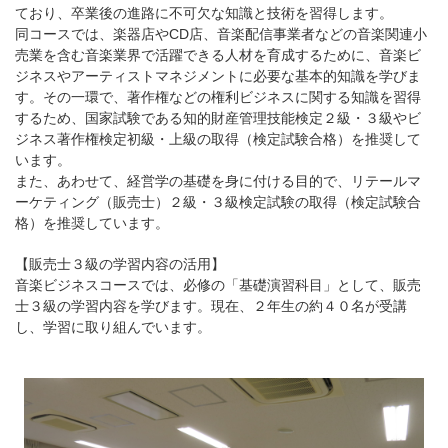
ており、卒業後の進路に不可欠な知識と技術を習得します。
同コースでは、楽器店やCD店、音楽配信事業者などの音楽関連小
売業を含む音楽業界で活躍できる人材を育成するために、音楽ビ
ジネスやアーティストマネジメントに必要な基本的知識を学びま
す。その一環で、著作権などの権利ビジネスに関する知識を習得
するため、国家試験である知的財産管理技能検定２級・３級やビ
ジネス著作権検定初級・上級の取得（検定試験合格）を推奨して
います。
また、あわせて、経営学の基礎を身に付ける目的で、リテールマ
ーケティング（販売士）２級・３級検定試験の取得（検定試験合
格）を推奨しています。
【販売士３級の学習内容の活用】
音楽ビジネスコースでは、必修の「基礎演習科目」として、販売
士３級の学習内容を学びます。現在、２年生の約４０名が受講
し、学習に取り組んでいます。