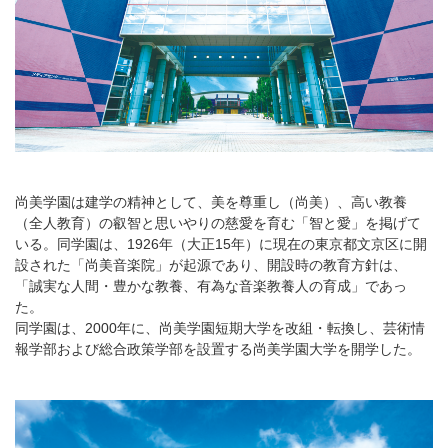
尚美学園は建学の精神として、美を尊重し（尚美）、高い教養
（全人教育）の叡智と思いやりの慈愛を育む「智と愛」を掲げて
いる。同学園は、1926年（大正15年）に現在の東京都文京区に開
設された「尚美音楽院」が起源であり、開設時の教育方針は、
「誠実な人間・豊かな教養、有為な音楽教養人の育成」であっ
た。
同学園は、2000年に、尚美学園短期大学を改組・転換し、芸術情
報学部および総合政策学部を設置する尚美学園大学を開学した。