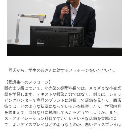
同氏から、学生の皆さんに対するメッセージをいただいた。
【受講生へのメッセージ】
販売士３級について、小売業の類型科目では、さまざまな小売業
態を学習します。テキストや授業だけではなく、例えば、ショッ
ピングセンターで商品のブランドに注目して店舗を見たり、商店
街では、どのような状況になっているかを観察したり、学習内容
を踏まえて、自分なりに勉強してみたらどうでしょうか。また、
ストアオペレーション科目ですが、いろいろな店舗を実際に見
て、よいディスプレイはどのようなものか、悪いディスプレイは