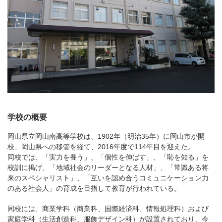
学校の概要
岡山県立岡山南高等学校は、1902年（明治35年）に岡山市が開
校、岡山県への移管を経て、2016年度で114年目を迎えた。
同校では、「実力を養う」、「個性を伸ばす」、「恥を知る」を
校訓に掲げ、「地域社会のリーダーとなる人材」、「常識ある将
来のスペシャリスト」、「互いを認め合うコミュニケーション力
のある社会人」の育成を目指して教育が行われている。
同校には、商業学科（商業科、国際経済科、情報処理科）および
家庭学科（生活創造科、服飾デザイン科）が設置されており、今