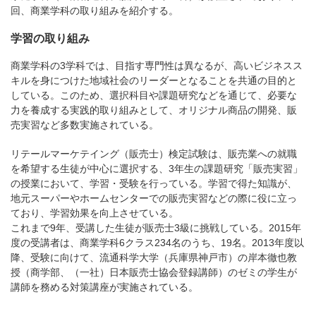
回、商業学科の取り組みを紹介する。
学習の取り組み
商業学科の3学科では、目指す専門性は異なるが、高いビジネスス
キルを身につけた地域社会のリーダーとなることを共通の目的と
している。このため、選択科目や課題研究などを通じて、必要な
力を養成する実践的取り組みとして、オリジナル商品の開発、販
売実習など多数実施されている。
リテールマーケテイング（販売士）検定試験は、販売業への就職
を希望する生徒が中心に選択する、3年生の課題研究「販売実習」
の授業において、学習・受験を行っている。学習で得た知識が、
地元スーパーやホームセンターでの販売実習などの際に役に立っ
ており、学習効果を向上させている。
これまで9年、受講した生徒が販売士3級に挑戦している。2015年
度の受講者は、商業学科6クラス234名のうち、19名。2013年度以
降、受験に向けて、流通科学大学（兵庫県神戸市）の岸本徹也教
授（商学部、（一社）日本販売士協会登録講師）のゼミの学生が
講師を務める対策講座が実施されている。