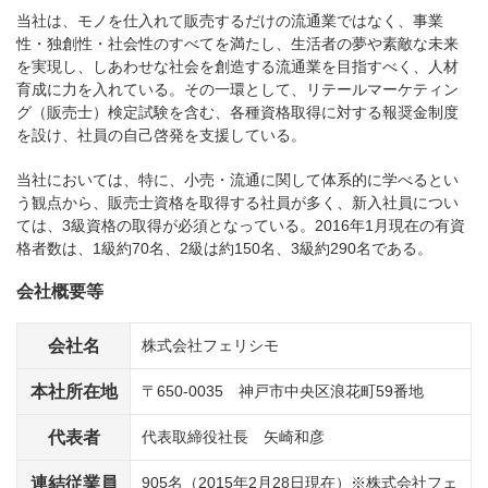
当社は、モノを仕入れて販売するだけの流通業ではなく、事業
性・独創性・社会性のすべてを満たし、生活者の夢や素敵な未来
を実現し、しあわせな社会を創造する流通業を目指すべく、人材
育成に力を入れている。その一環として、リテールマーケティン
グ（販売士）検定試験を含む、各種資格取得に対する報奨金制度
を設け、社員の自己啓発を支援している。
当社においては、特に、小売・流通に関して体系的に学べるとい
う観点から、販売士資格を取得する社員が多く、新入社員につい
ては、3級資格の取得が必須となっている。2016年1月現在の有資
格者数は、1級約70名、2級は約150名、3級約290名である。
会社概要等
会社名
株式会社フェリシモ
本社所在地
〒650-0035 神戸市中央区浪花町59番地
代表者
代表取締役社長 矢崎和彦
連結従業員
905名（2015年2月28日現在）※株式会社フェ