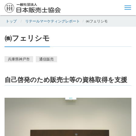
Tog
nav
トップ
リテールマーケティングレポート
㈱フェリシモ
㈱フェリシモ
兵庫県神戸市
通信販売
自己啓発のため販売士等の資格取得を支援