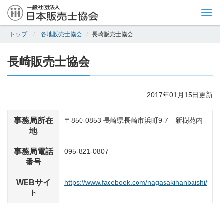
Tog
nav
トップ
各地販売士協会
長崎販売士協会
長崎販売士協会
2017年01月15日更新
事務局所在
〒850-0853 長崎県長崎市浜町9-7 新樹苑内
地
事務局電話
095-821-0807
番号
WEBサイ
https://www.facebook.com/nagasakihanbaishi/
ト